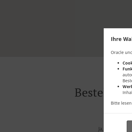
Ihre Wa
Oracle und
Cook
Funk
auto
Best
Wer
Bestellung
Inha
Bitte lese
Ja, wir sind in