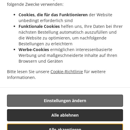
.
Malsburg-Marzell Käsacker
Indisches Essen Lieferservice Malsburg-Marzell
folgende Zwecke verwenden:
.
.
Vogelbach
Indisches Essen Lieferservice Malsburg-Marzell
Indisches Essen
Cookies, die für das Funktionieren
der Website
.
.
Lieferservice Schallbach
Indisches Essen Lieferservice Fischingen
Indisches Essen
unbedingt erforderlich sind
.
.
Lieferservice Lörrach Rötteln
Indisches Essen Lieferservice Lörrach Haagen
Funktionale Cookies
helfen uns, Ihre Daten bei Ihrer
.
nächsten Bestellung automatisch auszufüllen und
Indisches Essen Lieferservice Lörrach Brombach
Indisches Essen Lieferservice
die Website zu optimieren, um nachfolgende
.
.
Lörrach Hauingen
Indisches Essen Lieferservice Lörrach
Indisches Essen
Bestellungen zu erleichtern
.
.
Lieferservice Rümmingen
Indisches Essen Lieferservice Binzen
Indisches Essen
Werbe-Cookies
ermöglichen interessenbasierte
.
.
Lieferservice Wittlingen Wollbach
Indisches Essen Lieferservice Wittlingen
Werbung und maßgeschneiderte Inhalte auf Ihren
.
.
Browsern und Geräten
Indisches Essen Lieferservice Eimeldingen
Indisches Essen Lieferservice Rosenau
.
Indisches Essen Lieferservice Village-Neuf
Indisches Essen Lieferservice Steinen
Bitte lesen Sie unsere
Cookie-Richtlinie
für weitere
.
.
Endenburg
Indisches Essen Lieferservice Steinen Schlächtenhaus
Indisches Essen
Informationen.
.
Lieferservice Steinen
Essen zum mitnehmen und zum Liefern
Einstellungen ändern
Unterstützt von:
https://foodbooking-germany.de Web- und App Shop und
Alle ablehnen
Kassensysteme für Gastronomie
Alle akzeptieren