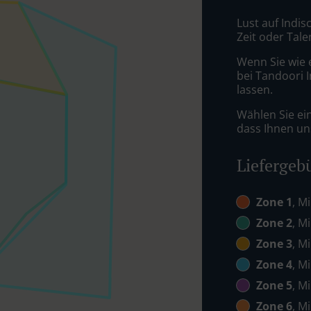
Lust auf Indis
Zeit oder Tale
Wenn Sie wie 
bei Tandoori I
lassen.
Wählen Sie ei
dass Ihnen uns
Liefergeb
Zone 1
, M
Zone 2
, M
Zone 3
, M
Zone 4
, M
Zone 5
, M
Zone 6
, M