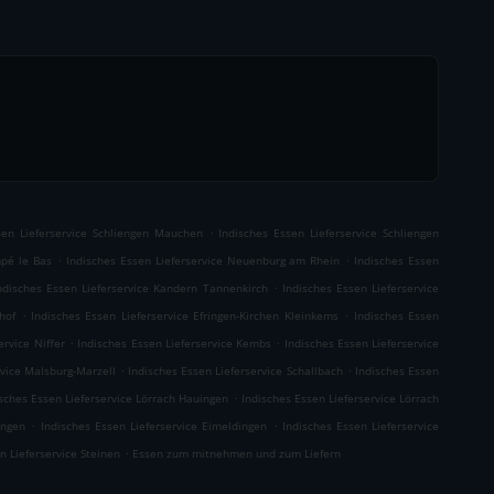
.
sen Lieferservice Schliengen Mauchen
Indisches Essen Lieferservice Schliengen
.
.
mpé le Bas
Indisches Essen Lieferservice Neuenburg am Rhein
Indisches Essen
.
ndisches Essen Lieferservice Kandern Tannenkirch
Indisches Essen Lieferservice
.
.
hof
Indisches Essen Lieferservice Efringen-Kirchen Kleinkems
Indisches Essen
.
.
ervice Niffer
Indisches Essen Lieferservice Kembs
Indisches Essen Lieferservice
.
.
rvice Malsburg-Marzell
Indisches Essen Lieferservice Schallbach
Indisches Essen
.
sches Essen Lieferservice Lörrach Hauingen
Indisches Essen Lieferservice Lörrach
.
.
ingen
Indisches Essen Lieferservice Eimeldingen
Indisches Essen Lieferservice
.
n Lieferservice Steinen
Essen zum mitnehmen und zum Liefern