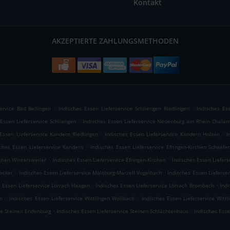
Kontakt
AKZEPTIERTE ZAHLUNGSMETHODEN
.
.
ervice Bad Bellingen
Indisches Essen Lieferservice Schliengen Riedlingen
Indisches Es
.
 Essen Lieferservice Schliengen
Indisches Essen Lieferservice Neuenburg am Rhein Chala
.
.
 Essen Lieferservice Kandern Riedlingen
Indisches Essen Lieferservice Kandern Holzen
I
.
sches Essen Lieferservice Kandern
Indisches Essen Lieferservice Efringen-Kirchen Schaefer
.
.
rchen Wintersweiler
Indisches Essen Lieferservice Efringen-Kirchen
Indisches Essen Liefers
.
.
sacker
Indisches Essen Lieferservice Malsburg-Marzell Vogelbach
Indisches Essen Lieferse
.
.
s Essen Lieferservice Lörrach Haagen
Indisches Essen Lieferservice Lörrach Brombach
Indi
.
.
n
Indisches Essen Lieferservice Wittlingen Wollbach
Indisches Essen Lieferservice Wittl
.
.
ce Steinen Endenburg
Indisches Essen Lieferservice Steinen Schlächtenhaus
Indisches Esse