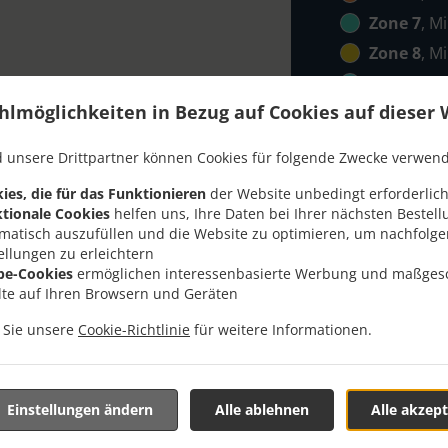
Zone 7
, M
Zone 8
, M
Zone 9
, M
hlmöglichkeiten in Bezug auf Cookies auf dieser 
 unsere Drittpartner können Cookies für folgende Zwecke verwen
ies, die für das Funktionieren
der Website unbedingt erforderlich
tionale Cookies
helfen uns, Ihre Daten bei Ihrer nächsten Bestell
matisch auszufüllen und die Website zu optimieren, um nachfolg
ellungen zu erleichtern
llung Mit Lieferung In S
be-Cookies
ermöglichen interessenbasierte Werbung und maßges
lte auf Ihren Browsern und Geräten
n Sie unsere
Cookie-Richtlinie
für weitere Informationen.
ind in der Nähe von Steinen und freuen uns auf Ihre Online-B
Einstellungen ändern
Alle ablehnen
Alle akzept
teraktives Online-Menü anzusehen und bestellen Sie wenn Sie