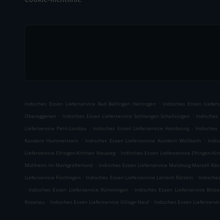
.
Indisches Essen Lieferservice Bad Bellingen Hertingen
Indisches Essen Liefers
.
.
Obereggenen
Indisches Essen Lieferservice Schliengen Schallsingen
Indisches
.
.
Lieferservice Petit-Landau
Indisches Essen Lieferservice Hombourg
Indisches
.
.
Kandern Hammerstein
Indisches Essen Lieferservice Kandern Wollbach
Indi
.
Lieferservice Efringen-Kirchen Neuweg
Indisches Essen Lieferservice Efringen-Ki
.
Müllheim im Markgräflerland
Indisches Essen Lieferservice Malsburg-Marzell Kä
.
.
Lieferservice Fischingen
Indisches Essen Lieferservice Lörrach Rötteln
Indische
.
.
Indisches Essen Lieferservice Rümmingen
Indisches Essen Lieferservice Binze
.
.
Rosenau
Indisches Essen Lieferservice Village-Neuf
Indisches Essen Lieferservi