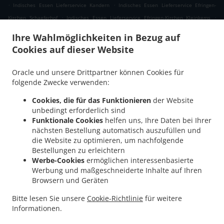
.
.
Indisches Essen Lieferservice Kandern
Indisches Essen Lieferservice Efringen-
.
.
Kirchen Schaeferhof
Indisches Essen Lieferservice Efringen-Kirchen Kleinkems
.
Indisches Essen Lieferservice Efringen-Kirchen Neuweg
Indisches Essen Lieferservice
Ihre Wahlmöglichkeiten in Bezug auf
.
.
Efringen-Kirchen Wintersweiler
Indisches Essen Lieferservice Efringen-Kirchen
Cookies auf dieser Website
.
.
Indisches Essen Lieferservice Niffer
Indisches Essen Lieferservice Kembs
Indisches
.
Essen Lieferservice Müllheim im Markgräflerland
Indisches Essen Lieferservice
Oracle und unsere Drittpartner können Cookies für
.
Malsburg-Marzell Käsacker
Indisches Essen Lieferservice Malsburg-Marzell
folgende Zwecke verwenden:
.
.
Vogelbach
Indisches Essen Lieferservice Malsburg-Marzell
Indisches Essen
Cookies, die für das Funktionieren
der Website
.
.
Lieferservice Schallbach
Indisches Essen Lieferservice Fischingen
Indisches Essen
unbedingt erforderlich sind
.
.
Lieferservice Lörrach Rötteln
Indisches Essen Lieferservice Lörrach Haagen
Funktionale Cookies
helfen uns, Ihre Daten bei Ihrer
.
nächsten Bestellung automatisch auszufüllen und
Indisches Essen Lieferservice Lörrach Brombach
Indisches Essen Lieferservice
die Website zu optimieren, um nachfolgende
.
.
Lörrach Hauingen
Indisches Essen Lieferservice Lörrach
Indisches Essen
Bestellungen zu erleichtern
.
.
Lieferservice Rümmingen
Indisches Essen Lieferservice Binzen
Indisches Essen
Werbe-Cookies
ermöglichen interessenbasierte
.
.
Lieferservice Wittlingen Wollbach
Indisches Essen Lieferservice Wittlingen
Werbung und maßgeschneiderte Inhalte auf Ihren
.
.
Browsern und Geräten
Indisches Essen Lieferservice Eimeldingen
Indisches Essen Lieferservice Rosenau
.
Indisches Essen Lieferservice Village-Neuf
Indisches Essen Lieferservice Steinen
Bitte lesen Sie unsere
Cookie-Richtlinie
für weitere
.
.
Endenburg
Indisches Essen Lieferservice Steinen Schlächtenhaus
Indisches Essen
Informationen.
.
Lieferservice Steinen
Essen zum mitnehmen und zum Liefern